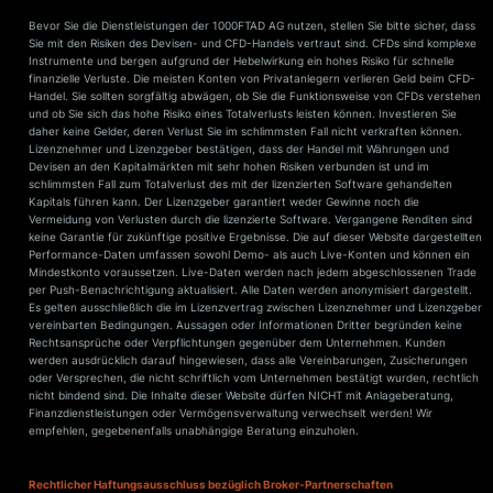
Bevor Sie die Dienstleistungen der 1000FTAD AG nutzen, stellen Sie bitte sicher, dass
Sie mit den Risiken des Devisen- und CFD-Handels vertraut sind. CFDs sind komplexe
Instrumente und bergen aufgrund der Hebelwirkung ein hohes Risiko für schnelle
finanzielle Verluste. Die meisten Konten von Privatanlegern verlieren Geld beim CFD-
Handel. Sie sollten sorgfältig abwägen, ob Sie die Funktionsweise von CFDs verstehen
und ob Sie sich das hohe Risiko eines Totalverlusts leisten können. Investieren Sie
daher keine Gelder, deren Verlust Sie im schlimmsten Fall nicht verkraften können.
Lizenznehmer und Lizenzgeber bestätigen, dass der Handel mit Währungen und
Devisen an den Kapitalmärkten mit sehr hohen Risiken verbunden ist und im
schlimmsten Fall zum Totalverlust des mit der lizenzierten Software gehandelten
Kapitals führen kann. Der Lizenzgeber garantiert weder Gewinne noch die
Vermeidung von Verlusten durch die lizenzierte Software. Vergangene Renditen sind
keine Garantie für zukünftige positive Ergebnisse. Die auf dieser Website dargestellten
Performance-Daten umfassen sowohl Demo- als auch Live-Konten und können ein
Mindestkonto voraussetzen. Live-Daten werden nach jedem abgeschlossenen Trade
per Push-Benachrichtigung aktualisiert. Alle Daten werden anonymisiert dargestellt.
Es gelten ausschließlich die im Lizenzvertrag zwischen Lizenznehmer und Lizenzgeber
vereinbarten Bedingungen. Aussagen oder Informationen Dritter begründen keine
Rechtsansprüche oder Verpflichtungen gegenüber dem Unternehmen. Kunden
werden ausdrücklich darauf hingewiesen, dass alle Vereinbarungen, Zusicherungen
oder Versprechen, die nicht schriftlich vom Unternehmen bestätigt wurden, rechtlich
nicht bindend sind. Die Inhalte dieser Website dürfen NICHT mit Anlageberatung,
Finanzdienstleistungen oder Vermögensverwaltung verwechselt werden! Wir
empfehlen, gegebenenfalls unabhängige Beratung einzuholen.
Rechtlicher Haftungsausschluss bezüglich Broker-Partnerschaften