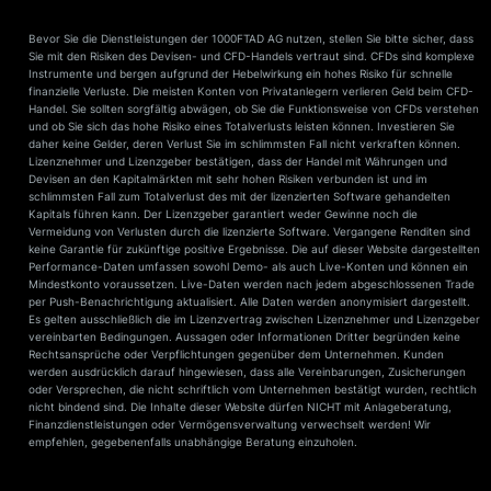
Bevor Sie die Dienstleistungen der 1000FTAD AG nutzen, stellen Sie bitte sicher, dass
Sie mit den Risiken des Devisen- und CFD-Handels vertraut sind. CFDs sind komplexe
Instrumente und bergen aufgrund der Hebelwirkung ein hohes Risiko für schnelle
finanzielle Verluste. Die meisten Konten von Privatanlegern verlieren Geld beim CFD-
Handel. Sie sollten sorgfältig abwägen, ob Sie die Funktionsweise von CFDs verstehen
und ob Sie sich das hohe Risiko eines Totalverlusts leisten können. Investieren Sie
daher keine Gelder, deren Verlust Sie im schlimmsten Fall nicht verkraften können.
Lizenznehmer und Lizenzgeber bestätigen, dass der Handel mit Währungen und
Devisen an den Kapitalmärkten mit sehr hohen Risiken verbunden ist und im
schlimmsten Fall zum Totalverlust des mit der lizenzierten Software gehandelten
Kapitals führen kann. Der Lizenzgeber garantiert weder Gewinne noch die
Vermeidung von Verlusten durch die lizenzierte Software. Vergangene Renditen sind
keine Garantie für zukünftige positive Ergebnisse. Die auf dieser Website dargestellten
Performance-Daten umfassen sowohl Demo- als auch Live-Konten und können ein
Mindestkonto voraussetzen. Live-Daten werden nach jedem abgeschlossenen Trade
per Push-Benachrichtigung aktualisiert. Alle Daten werden anonymisiert dargestellt.
Es gelten ausschließlich die im Lizenzvertrag zwischen Lizenznehmer und Lizenzgeber
vereinbarten Bedingungen. Aussagen oder Informationen Dritter begründen keine
Rechtsansprüche oder Verpflichtungen gegenüber dem Unternehmen. Kunden
werden ausdrücklich darauf hingewiesen, dass alle Vereinbarungen, Zusicherungen
oder Versprechen, die nicht schriftlich vom Unternehmen bestätigt wurden, rechtlich
nicht bindend sind. Die Inhalte dieser Website dürfen NICHT mit Anlageberatung,
Finanzdienstleistungen oder Vermögensverwaltung verwechselt werden! Wir
empfehlen, gegebenenfalls unabhängige Beratung einzuholen.