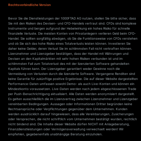
Rechtsverbindliche Version
Bevor Sie die Dienstleistungen der 1000FTAD AG nutzen, stellen Sie bitte sicher, dass
Sie mit den Risiken des Devisen- und CFD-Handels vertraut sind. CFDs sind komplexe
Instrumente und bergen aufgrund der Hebelwirkung ein hohes Risiko für schnelle
finanzielle Verluste. Die meisten Konten von Privatanlegern verlieren Geld beim CFD-
Handel. Sie sollten sorgfältig abwägen, ob Sie die Funktionsweise von CFDs verstehen
und ob Sie sich das hohe Risiko eines Totalverlusts leisten können. Investieren Sie
daher keine Gelder, deren Verlust Sie im schlimmsten Fall nicht verkraften können.
Lizenznehmer und Lizenzgeber bestätigen, dass der Handel mit Währungen und
Devisen an den Kapitalmärkten mit sehr hohen Risiken verbunden ist und im
schlimmsten Fall zum Totalverlust des mit der lizenzierten Software gehandelten
Kapitals führen kann. Der Lizenzgeber garantiert weder Gewinne noch die
Vermeidung von Verlusten durch die lizenzierte Software. Vergangene Renditen sind
keine Garantie für zukünftige positive Ergebnisse. Die auf dieser Website dargestellten
Performance-Daten umfassen sowohl Demo- als auch Live-Konten und können ein
Mindestkonto voraussetzen. Live-Daten werden nach jedem abgeschlossenen Trade
per Push-Benachrichtigung aktualisiert. Alle Daten werden anonymisiert dargestellt.
Es gelten ausschließlich die im Lizenzvertrag zwischen Lizenznehmer und Lizenzgeber
vereinbarten Bedingungen. Aussagen oder Informationen Dritter begründen keine
Rechtsansprüche oder Verpflichtungen gegenüber dem Unternehmen. Kunden
werden ausdrücklich darauf hingewiesen, dass alle Vereinbarungen, Zusicherungen
oder Versprechen, die nicht schriftlich vom Unternehmen bestätigt wurden, rechtlich
nicht bindend sind. Die Inhalte dieser Website dürfen NICHT mit Anlageberatung,
Finanzdienstleistungen oder Vermögensverwaltung verwechselt werden! Wir
empfehlen, gegebenenfalls unabhängige Beratung einzuholen.