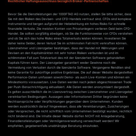
Rechtlicher Haftungsausschluss bezüglich Broker-Partnerschaften
Bevor Sie die Dienstleistungen der 1000FTAD AG nutzen, stellen Sie bitte sicher, dass
Sie mit den Risiken des Devisen- und CFD-Handels vertraut sind. CFDs sind komplexe
Instrumente und bergen aufgrund der Hebelwirkung ein hohes Risiko für schnelle
finanzielle Verluste. Die meisten Konten von Privatanlegern verlieren Geld beim CFD-
Handel. Sie sollten sorgfältig abwägen, ob Sie die Funktionsweise von CFDs verstehen
und ob Sie sich das hohe Risiko eines Totalverlusts leisten können. Investieren Sie
daher keine Gelder, deren Verlust Sie im schlimmsten Fall nicht verkraften können.
Lizenznehmer und Lizenzgeber bestätigen, dass der Handel mit Währungen und
Devisen an den Kapitalmärkten mit sehr hohen Risiken verbunden ist und im
schlimmsten Fall zum Totalverlust des mit der lizenzierten Software gehandelten
Kapitals führen kann. Der Lizenzgeber garantiert weder Gewinne noch die
Vermeidung von Verlusten durch die lizenzierte Software. Vergangene Renditen sind
keine Garantie für zukünftige positive Ergebnisse. Die auf dieser Website dargestellten
Performance-Daten umfassen sowohl Demo- als auch Live-Konten und können ein
Mindestkonto voraussetzen. Live-Daten werden nach jedem abgeschlossenen Trade
per Push-Benachrichtigung aktualisiert. Alle Daten werden anonymisiert dargestellt.
Es gelten ausschließlich die im Lizenzvertrag zwischen Lizenznehmer und Lizenzgeber
vereinbarten Bedingungen. Aussagen oder Informationen Dritter begründen keine
Rechtsansprüche oder Verpflichtungen gegenüber dem Unternehmen. Kunden
werden ausdrücklich darauf hingewiesen, dass alle Vereinbarungen, Zusicherungen
oder Versprechen, die nicht schriftlich vom Unternehmen bestätigt wurden, rechtlich
nicht bindend sind. Die Inhalte dieser Website dürfen NICHT mit Anlageberatung,
Finanzdienstleistungen oder Vermögensverwaltung verwechselt werden! Wir
empfehlen, gegebenenfalls unabhängige Beratung einzuholen.