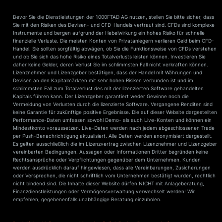
Bevor Sie die Dienstleistungen der 1000FTAD AG nutzen, stellen Sie bitte sicher, dass
Sie mit den Risiken des Devisen- und CFD-Handels vertraut sind. CFDs sind komplexe
Instrumente und bergen aufgrund der Hebelwirkung ein hohes Risiko für schnelle
finanzielle Verluste. Die meisten Konten von Privatanlegern verlieren Geld beim CFD-
Handel. Sie sollten sorgfältig abwägen, ob Sie die Funktionsweise von CFDs verstehen
und ob Sie sich das hohe Risiko eines Totalverlusts leisten können. Investieren Sie
daher keine Gelder, deren Verlust Sie im schlimmsten Fall nicht verkraften können.
Lizenznehmer und Lizenzgeber bestätigen, dass der Handel mit Währungen und
Devisen an den Kapitalmärkten mit sehr hohen Risiken verbunden ist und im
schlimmsten Fall zum Totalverlust des mit der lizenzierten Software gehandelten
Kapitals führen kann. Der Lizenzgeber garantiert weder Gewinne noch die
Vermeidung von Verlusten durch die lizenzierte Software. Vergangene Renditen sind
keine Garantie für zukünftige positive Ergebnisse. Die auf dieser Website dargestellten
Performance-Daten umfassen sowohl Demo- als auch Live-Konten und können ein
Mindestkonto voraussetzen. Live-Daten werden nach jedem abgeschlossenen Trade
per Push-Benachrichtigung aktualisiert. Alle Daten werden anonymisiert dargestellt.
Es gelten ausschließlich die im Lizenzvertrag zwischen Lizenznehmer und Lizenzgeber
vereinbarten Bedingungen. Aussagen oder Informationen Dritter begründen keine
Rechtsansprüche oder Verpflichtungen gegenüber dem Unternehmen. Kunden
werden ausdrücklich darauf hingewiesen, dass alle Vereinbarungen, Zusicherungen
oder Versprechen, die nicht schriftlich vom Unternehmen bestätigt wurden, rechtlich
nicht bindend sind. Die Inhalte dieser Website dürfen NICHT mit Anlageberatung,
Finanzdienstleistungen oder Vermögensverwaltung verwechselt werden! Wir
empfehlen, gegebenenfalls unabhängige Beratung einzuholen.