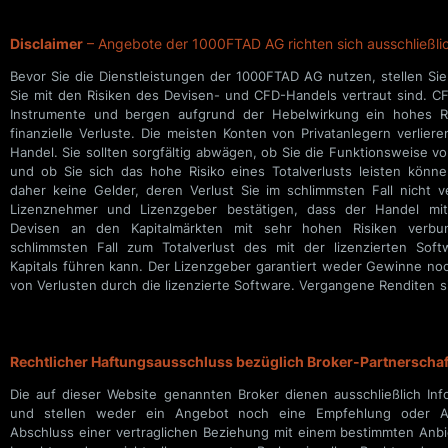
Disclaimer
– Angebote der 1000FTAD AG richten sich ausschließlich
Bevor Sie die Dienstleistungen der 1000FTAD AG nutzen, stellen Sie 
für zukünftige positive Ergebnisse. Die auf dieser Website dargeste
Sie mit den Risiken des Devisen- und CFD-Handels vertraut sind. C
Daten umfassen sowohl Demo- als auch Live-Konten und können 
Instrumente und bergen aufgrund der Hebelwirkung ein hohes Ris
voraussetzen. Live-Daten werden nach jedem abgeschlossenen
finanzielle Verluste. Die meisten Konten von Privatanlegern verlie
Benachrichtigung aktualisiert. Alle Daten werden anonymisiert darg
Handel. Sie sollten sorgfältig abwägen, ob Sie die Funktionsweise 
ausschließlich die im Lizenzvertrag zwischen Lizenznehmer 
und ob Sie sich das hohe Risiko eines Totalverlusts leisten könne
vereinbarten Bedingungen. Aussagen oder Informationen Dritter
daher keine Gelder, deren Verlust Sie im schlimmsten Fall nicht v
Rechtsansprüche oder Verpflichtungen gegenüber dem Unternehme
Lizenznehmer und Lizenzgeber bestätigen, dass der Handel m
ausdrücklich darauf hingewiesen, dass alle Vereinbarungen, Zu
Devisen an den Kapitalmärkten mit sehr hohen Risiken verbu
Versprechen, die nicht schriftlich vom Unternehmen bestätigt wurde
schlimmsten Fall zum Totalverlust des mit der lizenzierten Sof
bindend sind. Die Inhalte dieser Website dürfen NICHT mit 
Kapitals führen kann. Der Lizenzgeber garantiert weder Gewinne no
Finanzdienstleistungen oder Vermögensverwaltung verwechs
von Verlusten durch die lizenzierte Software. Vergangene Renditen s
Rechtlicher Haftungsausschluss bezüglich Broker-Partnerscha
Die auf dieser Website genannten Broker dienen ausschließlich In
und stellen weder ein Angebot noch eine Empfehlung oder A
Abschluss einer vertraglichen Beziehung mit einem bestimmten Anbie