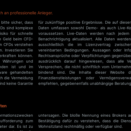
 an professionelle Anleger.
bitte sicher, dass
llten Performance-
FDs sind komplexe
ein Mindestkonto
iko für schnelle
 Trade per Push-
ren Geld beim CFD-
estellt. Es gelten
von CFDs verstehen
und Lizenzgeber
n. Investieren Sie
 begründen keine
erkraften können.
n. Kunden werden
it Währungen und
sicherungen oder
nden ist und im
n, rechtlich nicht
tware gehandelten
Anlageberatung,
ch die Vermeidung
elt werden! Wir
ind keine Garantie
empfehlen, gegebenenfalls unabhängige Beratung
ften
formationszwecken
untersagen. Die bloße Nennung eines Brokers auf
ufforderung zum
Bestätigung dafür zu verstehen, dass die Diens
ter dar. Es ist zu
Wohnsitzland rechtmäßig oder verfügbar sind.