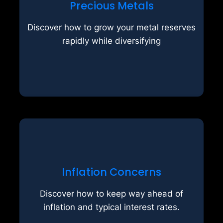
Precious Metals
income. It is not possible to cover
they do not generate interest
Discover how to grow your metal reserves
safe investment location. However,
rapidly while diversifying
devaluation, precious metals are a
In the event of a monetary
meaningfully.
Inflation Concerns
customers and use potentials
possibilities for yourself and your
Discover how to keep way ahead of
this way, you create space for new
inflation and typical interest rates.
Large goals require additional use. In