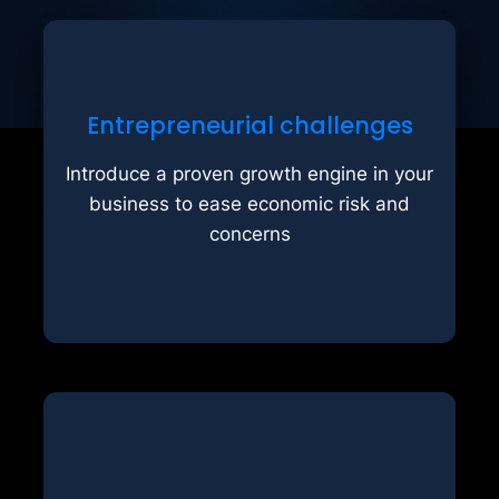
by 1000FTAD.
Entrepreneurial challenges
revenue and let yourself be inspired
Open up additional sources of
Introduce a proven growth engine in your
compensate for sales and profits.
business to ease economic risk and
require consistent action to
concerns
Difficult financial circumstances
alternative.
additional costs. We offer a reliable