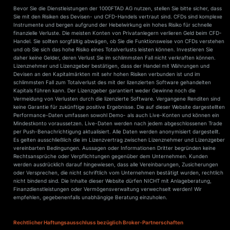
Bevor Sie die Dienstleistungen der 1000FTAD AG nutzen, stellen Sie bitte sicher, dass
Sie mit den Risiken des Devisen- und CFD-Handels vertraut sind. CFDs sind komplexe
Instrumente und bergen aufgrund der Hebelwirkung ein hohes Risiko für schnelle
finanzielle Verluste. Die meisten Konten von Privatanlegern verlieren Geld beim CFD-
Handel. Sie sollten sorgfältig abwägen, ob Sie die Funktionsweise von CFDs verstehen
und ob Sie sich das hohe Risiko eines Totalverlusts leisten können. Investieren Sie
daher keine Gelder, deren Verlust Sie im schlimmsten Fall nicht verkraften können.
Lizenznehmer und Lizenzgeber bestätigen, dass der Handel mit Währungen und
Devisen an den Kapitalmärkten mit sehr hohen Risiken verbunden ist und im
schlimmsten Fall zum Totalverlust des mit der lizenzierten Software gehandelten
Kapitals führen kann. Der Lizenzgeber garantiert weder Gewinne noch die
Vermeidung von Verlusten durch die lizenzierte Software. Vergangene Renditen sind
keine Garantie für zukünftige positive Ergebnisse. Die auf dieser Website dargestellten
Performance-Daten umfassen sowohl Demo- als auch Live-Konten und können ein
Mindestkonto voraussetzen. Live-Daten werden nach jedem abgeschlossenen Trade
per Push-Benachrichtigung aktualisiert. Alle Daten werden anonymisiert dargestellt.
Es gelten ausschließlich die im Lizenzvertrag zwischen Lizenznehmer und Lizenzgeber
vereinbarten Bedingungen. Aussagen oder Informationen Dritter begründen keine
Rechtsansprüche oder Verpflichtungen gegenüber dem Unternehmen. Kunden
werden ausdrücklich darauf hingewiesen, dass alle Vereinbarungen, Zusicherungen
oder Versprechen, die nicht schriftlich vom Unternehmen bestätigt wurden, rechtlich
nicht bindend sind. Die Inhalte dieser Website dürfen NICHT mit Anlageberatung,
Finanzdienstleistungen oder Vermögensverwaltung verwechselt werden! Wir
empfehlen, gegebenenfalls unabhängige Beratung einzuholen.
Rechtlicher Haftungsausschluss bezüglich Broker-Partnerschaften